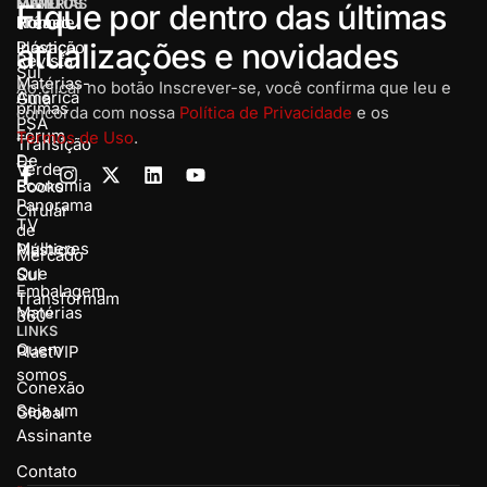
MENU
MATÉRIAS
EVENTOS
Fique por dentro das últimas
Home
Rota de
Prêmio
atualizações e novidades
Inovação
Plástico
Revista
Sul
Matérias-
Ao clicar no botão Inscrever-se, você confirma que leu e
América
Guia
primas
concorda com nossa
Política de Privacidade
e os
PSA
Fórum
Termos de Uso
.
Transição
De
E-
Verde
Economia
Books
Panorama
Cirular
TV
de
Mulheres
Plástico
Mercado
Que
Sul
Embalagem
Transformam
Matérias
360º
LINKS
Quem
PlastVIP
somos
Conexão
Seja um
Global
Assinante
Contato