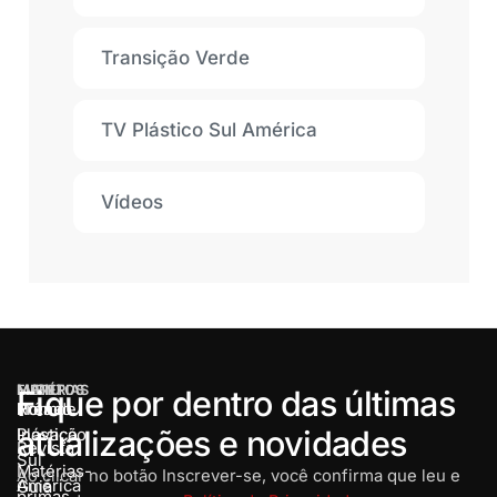
Transição Verde
TV Plástico Sul América
Vídeos
MENU
MATÉRIAS
EVENTOS
Fique por dentro das últimas
Home
Rota de
Prêmio
atualizações e novidades
Inovação
Plástico
Revista
Sul
Matérias-
Ao clicar no botão Inscrever-se, você confirma que leu e
América
Guia