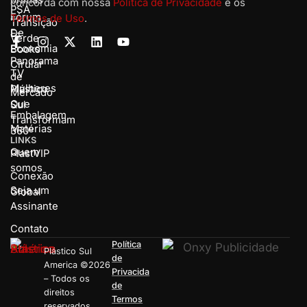
primas
concorda com nossa
Política de Privacidade
e os
PSA
Fórum
Termos de Uso
.
Transição
De
E-
Verde
Economia
Books
Panorama
Cirular
TV
de
Mulheres
Plástico
Mercado
Que
Sul
Embalagem
Transformam
Matérias
360º
LINKS
Quem
PlastVIP
somos
Conexão
Seja um
Global
Assinante
Contato
Política
Plástico Sul
de
America ©2026
Privacida
– Todos os
de
direitos
Termos
reservados