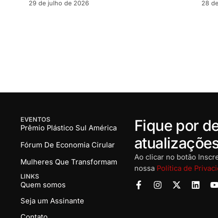
29 de julho de 2026
28 de
EVENTOS
Fique por de
Prêmio Plástico Sul América
atualizaçõe
Fórum De Economia Cirular
Ao clicar no botão Insc
Mulheres Que Transformam
nossa
Política de Privac
LINKS
Quem somos
Seja um Assinante
Contato