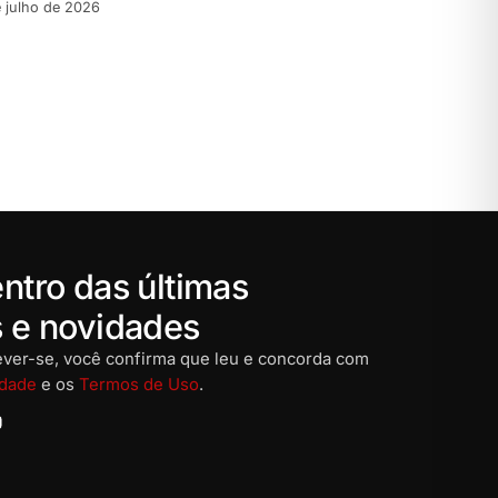
 julho de 2026
ntro das últimas
s e novidades
rever-se, você confirma que leu e concorda com
idade
e os
Termos de Uso
.