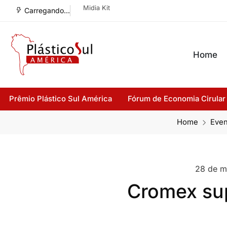
Midia Kit
Carregando...
Home
Prêmio Plástico Sul América
Fórum de Economia Cirular
Home
Even
28 de m
Cromex sup