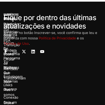
MENU
MATÉRIAS
EVENTOS
Fique por dentro das últimas
Home
Rota de
Prêmio
atualizações e novidades
Inovação
Plástico
Revista
Sul
Matérias-
Ao clicar no botão Inscrever-se, você confirma que leu e
América
Guia
primas
concorda com nossa
Política de Privacidade
e os
PSA
Fórum
Termos de Uso
.
Transição
De
E-
Verde
Economia
Books
Panorama
Cirular
TV
de
Mulheres
Plástico
Mercado
Que
Sul
Embalagem
Transformam
Matérias
360º
LINKS
Quem
PlastVIP
somos
Conexão
Seja um
Global