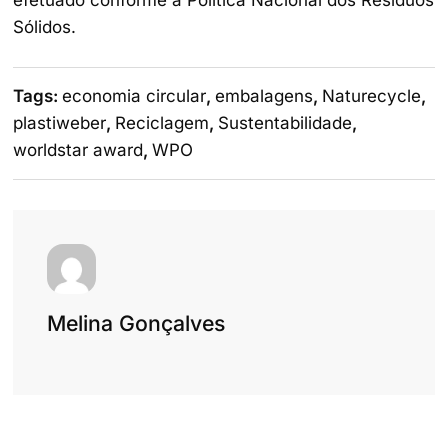
efetuado conforme a Política Nacional dos Resíduos
Sólidos.
Tags:
economia circular
,
embalagens
,
Naturecycle
,
plastiweber
,
Reciclagem
,
Sustentabilidade
,
worldstar award
,
WPO
Melina Gonçalves