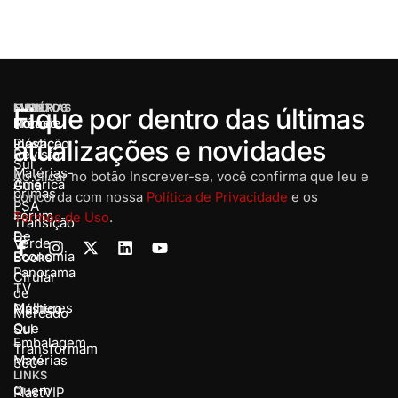
MENU
MATÉRIAS
EVENTOS
Fique por dentro das últimas
Home
Rota de
Prêmio
atualizações e novidades
Inovação
Plástico
Revista
Sul
Matérias-
Ao clicar no botão Inscrever-se, você confirma que leu e
América
Guia
primas
concorda com nossa
Política de Privacidade
e os
PSA
Fórum
Termos de Uso
.
Transição
De
E-
Verde
Economia
Books
Panorama
Cirular
TV
de
Mulheres
Plástico
Mercado
Que
Sul
Embalagem
Transformam
Matérias
360º
LINKS
Quem
PlastVIP