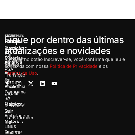
MENU
MATÉRIAS
EVENTOS
Fique por dentro das últimas
Home
Rota de
Prêmio
atualizações e novidades
Inovação
Plástico
Revista
Sul
Matérias-
Ao clicar no botão Inscrever-se, você confirma que leu e
América
Guia
primas
concorda com nossa
Política de Privacidade
e os
PSA
Fórum
Termos de Uso
.
Transição
De
E-
Verde
Economia
Books
Panorama
Cirular
TV
de
Mulheres
Plástico
Mercado
Que
Sul
Embalagem
Transformam
Matérias
360º
LINKS
Quem
PlastVIP