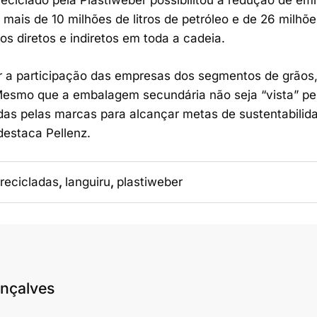
reciclado pela Plastiweber possibilitou a redução de em
ais de 10 milhões de litros de petróleo e de 26 milhões
s diretos e indiretos em toda a cadeia.
ir a participação das empresas dos segmentos de grãos,
Mesmo que a embalagem secundária não seja “vista” pel
as pelas marcas para alcançar metas de sustentabilid
estaca Pellenz.
recicladas
,
languiru
,
plastiweber
nçalves