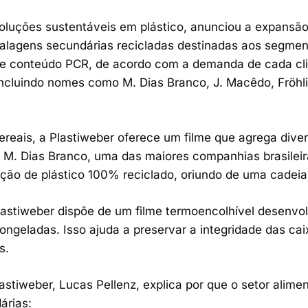
oluções sustentáveis em plástico, anunciou a expansã
balagens secundárias recicladas destinadas aos segment
e conteúdo PCR, de acordo com a demanda de cada cli
 incluindo nomes como M. Dias Branco, J. Macêdo, Fröhl
cereais, a Plastiweber oferece um filme que agrega div
 A M. Dias Branco, uma das maiores companhias brasile
ução de plástico 100% reciclado, oriundo de uma cadeia 
Plastiweber dispõe de um filme termoencolhível desenvo
ngeladas. Isso ajuda a preservar a integridade das cai
s.
tiweber, Lucas Pellenz, explica por que o setor alimen
árias: