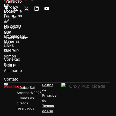
Transição
De
E-
Verde
Economia
Books
Panorama
Cirular
TV
de
Mulheres
Plástico
Mercado
Que
Sul
Embalagem
Transformam
Matérias
360º
LINKS
Quem
PlastVIP
somos
Conexão
Seja um
Global
Assinante
Contato
Política
Plástico Sul
de
America ©2026
Privacida
– Todos os
de
direitos
Termos
reservados
de Uso