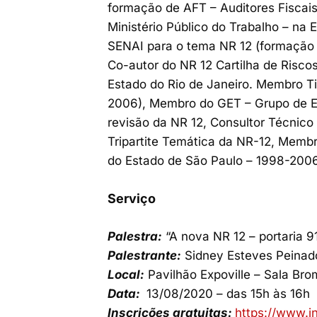
formação de AFT – Auditores Fiscais
Ministério Público do Trabalho – na 
SENAI para o tema NR 12 (formação d
Co-autor do NR 12 Cartilha de Risco
Estado do Rio de Janeiro. Membro Tit
2006), Membro do GET – Grupo de Es
revisão da NR 12, Consultor Técnic
Tripartite Temática da NR-12, Memb
do Estado de São Paulo – 1998-2006
Serviço
Palestra:
“A nova NR 12 – portaria 9
Palestrante:
Sidney Esteves Peinad
Local:
Pavilhão Expoville – Sala Bro
Data:
13/08/2020 – das 15h às 16h
Inscrições gratuitas:
https://www.i