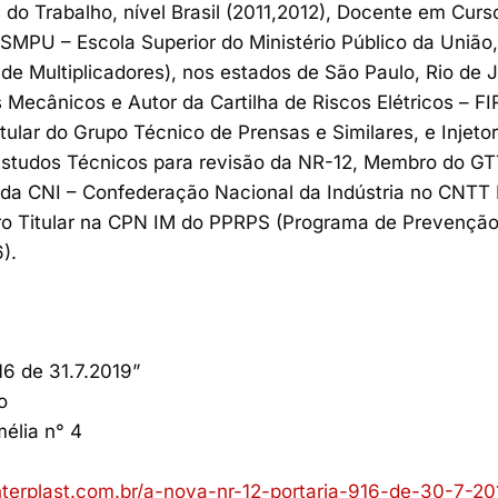
 do Trabalho, nível Brasil (2011,2012), Docente em Cur
ESMPU – Escola Superior do Ministério Público da União,
e Multiplicadores), nos estados de São Paulo, Rio de J
s Mecânicos e Autor da Cartilha de Riscos Elétricos – F
ular do Grupo Técnico de Prensas e Similares, e Injeto
tudos Técnicos para revisão da NR-12, Membro do GTT 
o da CNI – Confederação Nacional da Indústria no CNT
ro Titular na CPN IM do PPRPS (Programa de Prevenção
).
16 de 31.7.2019”
o
mélia n° 4
nterplast.com.br/a-nova-nr-12-portaria-916-de-30-7-20