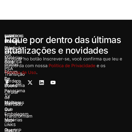
MENU
MATÉRIAS
EVENTOS
Fique por dentro das últimas
Home
Rota de
Prêmio
atualizações e novidades
Inovação
Plástico
Revista
Sul
Matérias-
Ao clicar no botão Inscrever-se, você confirma que leu e
América
Guia
primas
concorda com nossa
Política de Privacidade
e os
PSA
Fórum
Termos de Uso
.
Transição
De
E-
Verde
Economia
Books
Panorama
Cirular
TV
de
Mulheres
Plástico
Mercado
Que
Sul
Embalagem
Transformam
Matérias
360º
LINKS
Quem
PlastVIP