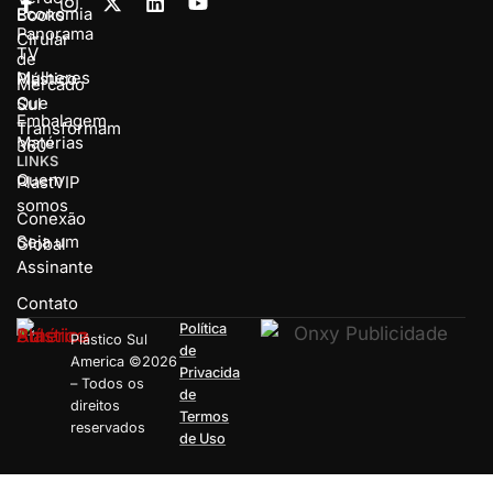
Economia
Books
Panorama
Cirular
TV
de
Mulheres
Plástico
Mercado
Que
Sul
Embalagem
Transformam
Matérias
360º
LINKS
Quem
PlastVIP
somos
Conexão
Seja um
Global
Assinante
Contato
Política
Plástico Sul
de
America ©2026
Privacida
– Todos os
de
direitos
Termos
reservados
de Uso